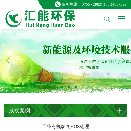
服务热线： 0755 - 28837311 28837399
关于我们
新闻公告
经营范围
汇能简介
公司新闻
节能技术服务
技术服务
行业资讯
节能宣传培训
工程服务
报告查询
能效检测服务
荣誉资质
环境技术服务
企业文化
水量平衡测试
电力销售服务
合同能源管理
环境工程治理
成功案例
工业有机废气VOS处理